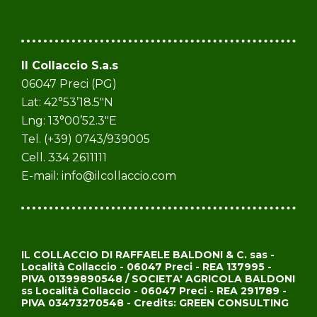
Il Collaccio S.a.s
06047 Preci (PG)
Lat: 42°53’18.5″N
Lng: 13°00’52.3″E
Tel. (+39) 0743/939005
Cell. 334 2611111
E-mail:
info@ilcollaccio.com
IL COLLACCIO DI RAFFAELE BALDONI & C. sas -
Località Collaccio - 06047 Preci - REA 137995 -
PIVA 01399890548 / SOCIETA' AGRICOLA BALDONI
ss Località Collaccio - 06047 Preci - REA 291789 -
PIVA 03473270548 - Credits: GREEN CONSULTING