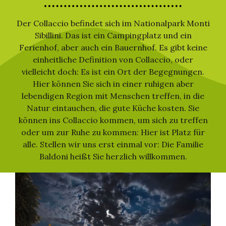
Der Collaccio befindet sich im Nationalpark Monti
Sibillini. Das ist ein Campingplatz und ein
Ferienhof, aber auch ein Bauernhof. Es gibt keine
einheitliche Definition von Collaccio, oder
vielleicht doch: Es ist ein Ort der Begegnungen.
Hier können Sie sich in einer ruhigen aber
lebendigen Region mit Menschen treffen, in die
Natur eintauchen, die gute Küche kosten. Sie
können ins Collaccio kommen, um sich zu treffen
oder um zur Ruhe zu kommen: Hier ist Platz für
alle. Stellen wir uns erst einmal vor: Die Familie
Baldoni heißt Sie herzlich willkommen.