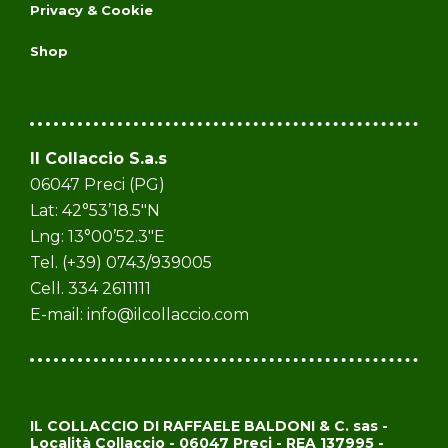
Privacy & Cookie
Shop
Il Collaccio S.a.s
06047 Preci (PG)
Lat: 42°53’18.5″N
Lng: 13°00’52.3″E
Tel. (+39) 0743/939005
Cell. 334 2611111
E-mail:
info@ilcollaccio.com
IL COLLACCIO DI RAFFAELE BALDONI & C. sas -
Località Collaccio - 06047 Preci - REA 137995 -