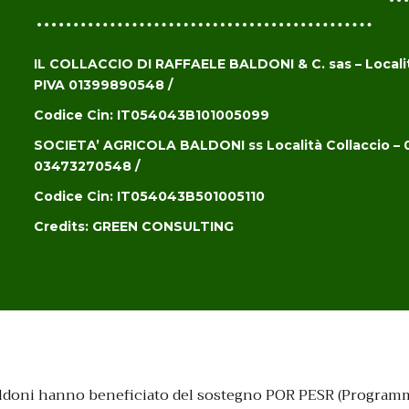
IL COLLACCIO DI RAFFAELE BALDONI & C. sas – Localit
PIVA 01399890548 /
Codice Cin: IT054043B101005099
SOCIETA’ AGRICOLA BALDONI ss
Località Collaccio –
03473270548 /
Codice Cin: IT054043B501005110
Credits:
GREEN CONSULTING
la Baldoni hanno beneficiato del sostegno POR PESR (Progra