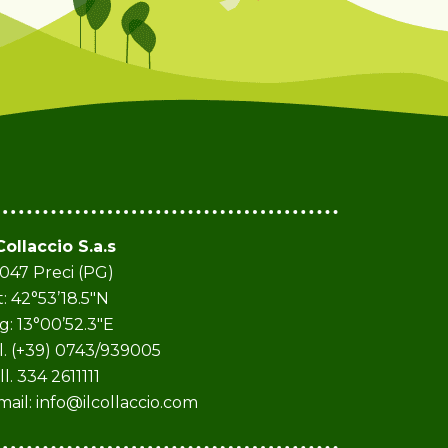
 Collaccio S.a.s
047 Preci (PG)
t: 42°53’18.5″N
g: 13°00’52.3″E
l. (+39) 0743/939005
ll. 334 2611111
mail:
info@ilcollaccio.com