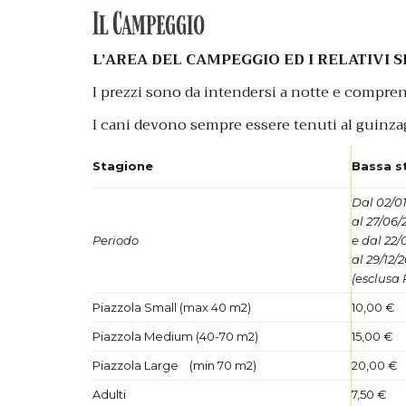
Il Campeggio
L’AREA DEL CAMPEGGIO ED I RELATIVI 
I prezzi sono da intendersi a notte e compre
I cani devono sempre essere tenuti al guinzag
Stagione
Bassa s
Dal 02/0
al 27/06/
Periodo
e dal 22/
al 29/12/
(esclusa
Piazzola Small (max 40 m2)
10,00 €
Piazzola Medium (40-70 m2)
15,00 €
Piazzola Large (min 70 m2)
20,00 €
Adulti
7,50 €