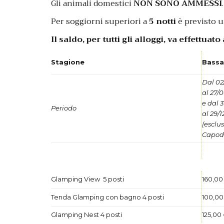
Gli animali domestici
NON SONO AMMESSI
.
Per soggiorni superiori a
5 notti
è previsto un
Il saldo, per tutti gli alloggi, va effettuat
Stagione
Bassa
Dal 02
al 27/
e dal 
Periodo
al 29/
(esclu
Capod
Glamping View 5 posti
160,00
Tenda Glamping con bagno 4 posti
100,00
Glamping Nest 4 posti
125,00