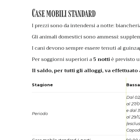
Case mobili standard
I prezzi sono da intendersi a notte: biancheri
Gli animali domestici sono ammessi: supplemen
I cani devono sempre essere tenuti al guinzag
Per soggiorni superiori a
5 notti
è previsto un
Il saldo, per tutti gli alloggi, va effettuat
Stagione
Bassa
Dal 02
al 27/
e dal 
Periodo
al 29/
(esclu
Capod
Casa mobile standard 4 posti
90,00