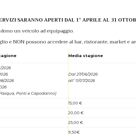
SERVIZI SARANNO APERTI DAL 1° APRILE AL 31 OTTO
ndono un veicolo ad equipaggio.
lio e NON possono accedere al bar, ristorante, market e ar
tagione
Media stagione
1/2026
2026
Dal 27/06/2026
08/2026
all’ 11/07/2026
2026
 Pasqua, Ponti e Capodanno)
15,00 €
20,00 €
25,00 €
9,50€