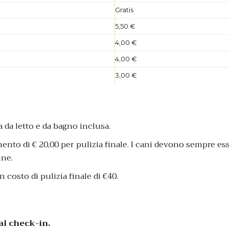
Gratis
5,50 €
4,00 €
4,00 €
3,00 €
a da letto e da bagno inclusa.
nto di € 20,00 per pulizia finale. I cani devono sempre e
ine.
 costo di pulizia finale di €40.
o al check-in.