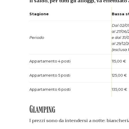
Il saldo, per tutti gli alloggi, va effettuat
Stagione
Bassa s
Dal 02/0
al 27/06/
Periodo
e dal 31/
al 29/12/
(esclusa
Appartamento 4 posti
115,00 €
Appartamento 5 posti
125,00 €
Appartamento 6 posti
135,00 €
Glamping
I prezzi sono da intendersi a notte: biancheria