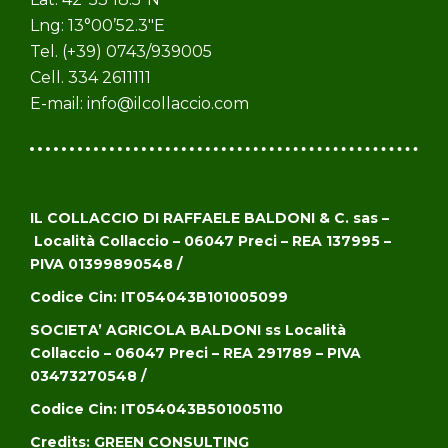
Lng: 13°00’52.3″E
Tel. (+39) 0743/939005
Cell. 334 2611111
E-mail:
info@ilcollaccio.com
IL COLLACCIO DI RAFFAELE BALDONI & C. sas –
Località Collaccio – 06047 Preci – REA 137995 –
PIVA 01399890548 /
Codice Cin: IT054043B101005099
SOCIETA’ AGRICOLA BALDONI ss
Località
Collaccio – 06047 Preci – REA 291789 – PIVA
03473270548 /
Codice Cin: IT054043B501005110
Credits:
GREEN CONSULTING